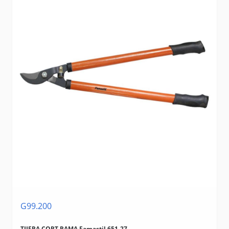
G99.200
TIJERA CORT.RAMA Famastil 651-27