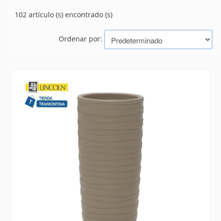
PISCINAS
(175)
102 artículo (s) encontrado (s)
PLANTERAS
(102)
REPOSERAS
(0)
Ordenar por:
RIEGO
(124)
TIJERA PARA JARDIN
(20)
Marcas
TRAMONTINA (BAZAR, HERRAMIENTAS, ELECTRICIDAD)
BELLOTA