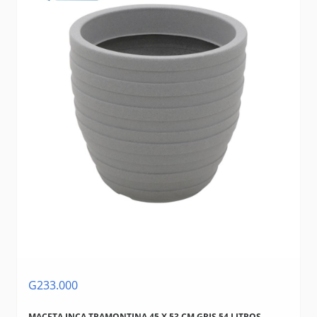
G233.000
MACETA INCA TRAMONTINA 45 X 53 CM GRIS 54 LITROS