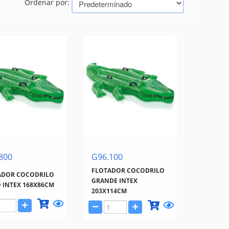
Ordenar por:
800
G96.100
FLOTADOR COCODRILO
ADOR COCODRILO
GRANDE INTEX
 INTEX 168X86CM
203X114CM