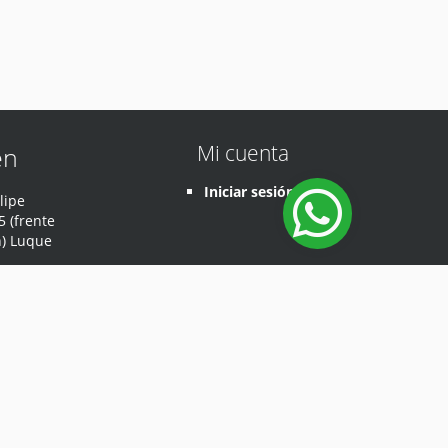
Mi cuenta
en
Iniciar sesión
lipe
 (frente
n) Luque
Desarrollado por
Sodep