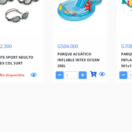
2.300
G504.000
G708
PARQUE ACUÁTICO
PARQ
NTE SPORT ADULTO
INFLABLE INTEX OCEAN
INFLA
EX COL SURT
206L
561x
No disponible