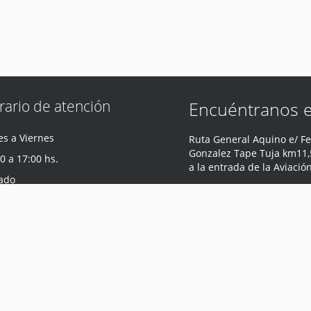
rario de atención
Encuéntranos 
s a Viernes
Ruta General Aquino e/ Fe
Gonzalez Tape Tuja km11,5
0 a 17:00 hs.
a la entrada de la Aviació
ado
Central
,
Paraguay
0 a 12:00 hs.
Teléfono
:
0981 440 047