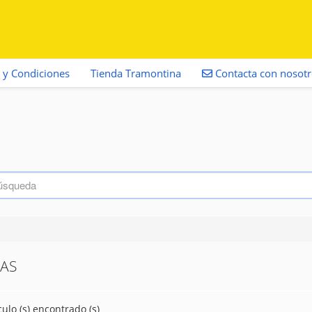
 y Condiciones
Tienda Tramontina
Contacta con nosot
NAS
culo (s) encontrado (s)