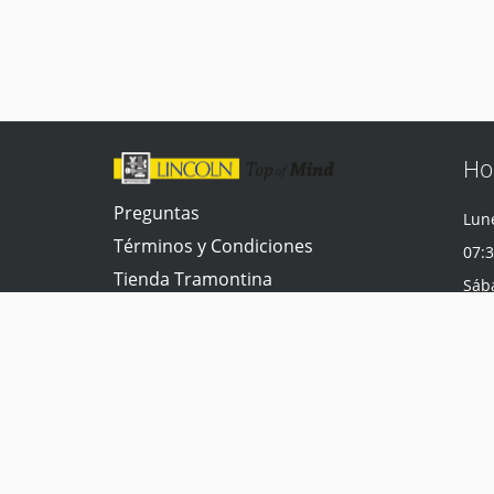
Ho
Preguntas
Lune
Términos y Condiciones
07:3
Tienda Tramontina
Sáb
Contacta con nosotros
07:3