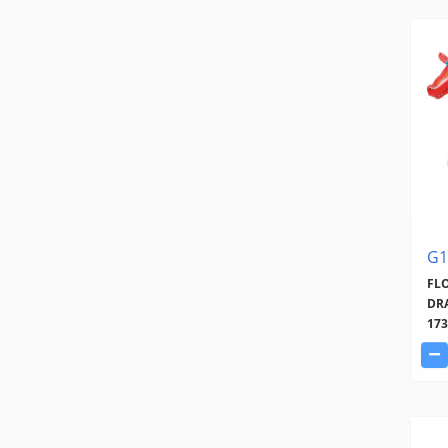
G1
FL
DR
17