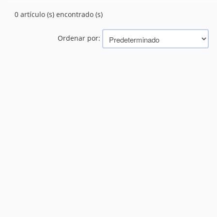
CERRADURAS
(105)
PASADORES
0 artículo (s) encontrado (s)
(3)
TIRADORES
(0)
Ordenar por: