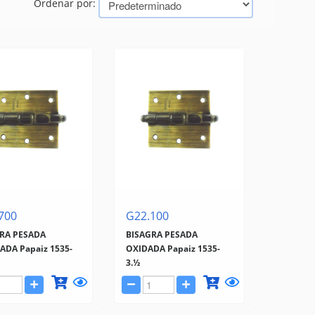
Ordenar por:
700
G22.100
RA PESADA
BISAGRA PESADA
DA Papaiz 1535-
OXIDADA Papaiz 1535-
3.½