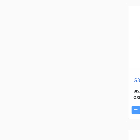
G3
BI
OXI