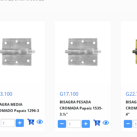
3.100
G17.100
G22.
BISAGRA PESADA
BISAG
SAGRA MEDIA
CROMADA Papaiz 1535-
CROMA
OMADO Papaiz 1296-3
3.½"
4"