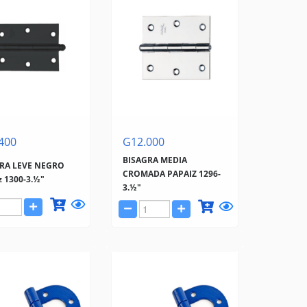
400
G12.000
BISAGRA MEDIA
RA LEVE NEGRO
CROMADA PAPAIZ 1296-
z 1300-3.½"
3.½"