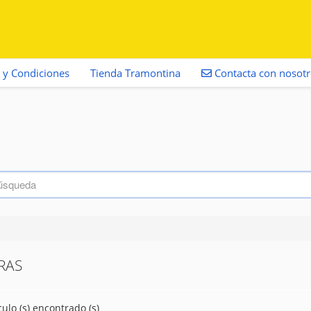
 y Condiciones
Tienda Tramontina
Contacta con nosot
RAS
culo (s) encontrado (s)