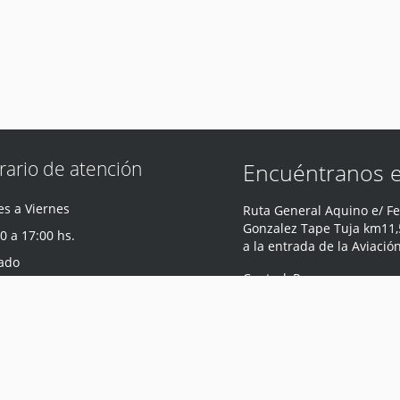
rario de atención
Encuéntranos 
s a Viernes
Ruta General Aquino e/ Fe
Gonzalez Tape Tuja km11,5
0 a 17:00 hs.
a la entrada de la Aviació
ado
Central
,
Paraguay
0 a 12:00 hs.
Teléfono
:
0981 440 047