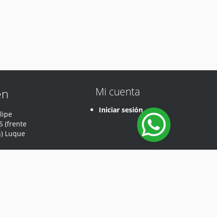
Mi cuenta
en
Iniciar sesión
lipe
 (frente
n) Luque