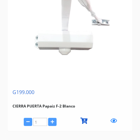
G199.000
CIERRA PUERTA Papaiz F-2 Blanco