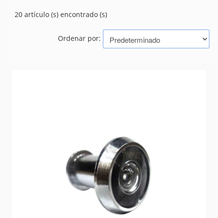
CERRADURAS
(105)
20 artículo (s) encontrado (s)
PASADORES
(3)
TIRADORES
(0)
Ordenar por:
Marcas
PAPAIZ
TRAMONTINA (BAZAR, HERRAMIENTAS, ELECTRICIDAD)
SATA
CISER