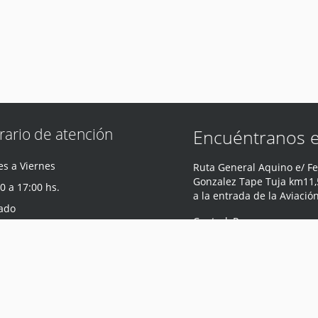
rario de atención
Encuéntranos 
s a Viernes
Ruta General Aquino e/ Fe
Gonzalez Tape Tuja km11,5
0 a 17:00 hs.
a la entrada de la Aviació
ado
Central
,
Paraguay
0 a 12:00 hs.
Teléfono
:
0981 440 047