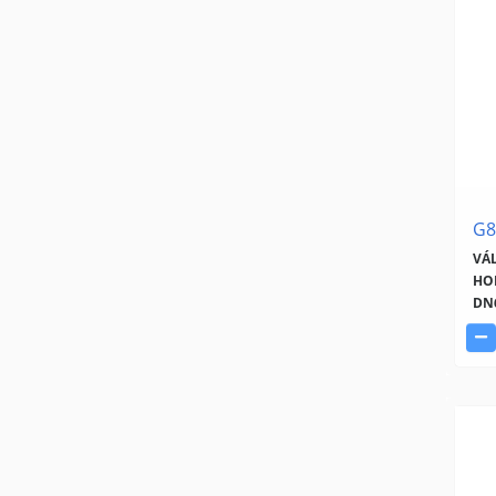
G8
VÁ
HOR
DN