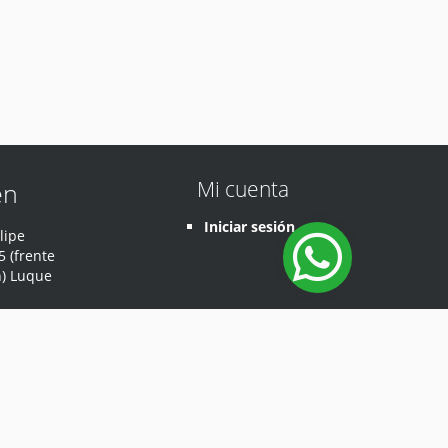
Mi cuenta
en
Iniciar sesión
lipe
 (frente
n) Luque