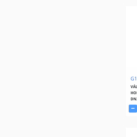
G1
VÁ
HO
DN