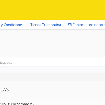
 y Condiciones
Tienda Tramontina
Contacta con nosot
ULAS
culo (s) encontrado (s)