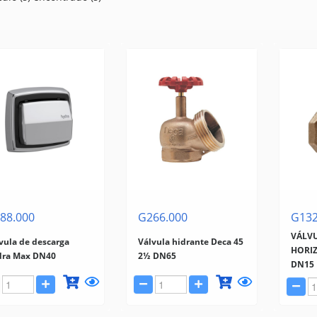
88.000
G266.000
G132
VÁLVU
vula de descarga
Válvula hidrante Deca 45
HORIZ
dra Max DN40
2½ DN65
DN15