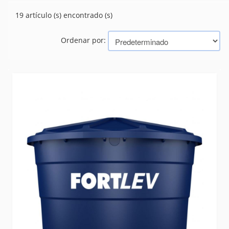
CAÑOS
(10)
19 artículo (s) encontrado (s)
CONEXIONES
(463)
PILETAS Y LAVADEROS
(22)
Ordenar por:
SANITARIOS
(242)
TANQUES
(19)
VALVULAS
(53)
Marcas
FORTLEV
ORION