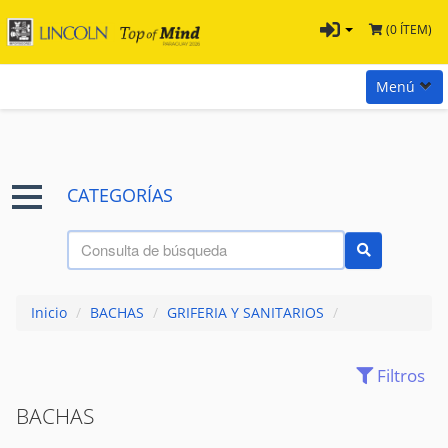
(0 ÍTEM)
Menú
Inicio
Marcas
CATEGORÍAS
Preguntas
Términos y Condiciones
Tienda Tramontina
Inicio
/
BACHAS
/
GRIFERIA Y SANITARIOS
/
Contacta con nosotros
Filtros
ACCESORIOS
(120)
BACHAS
(0)
BACHAS
CANILLAS Y GRIFERIAS
(213)