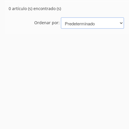
CAÑOS
(10)
0 artículo (s) encontrado (s)
CONEXIONES
(463)
PILETAS Y LAVADEROS
(22)
SANITARIOS
Ordenar por:
(242)
TANQUES
(19)
VALVULAS
(53)