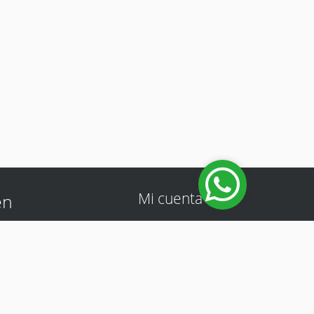
Mi cuenta
en
Iniciar sesión
lipe
 (frente
n) Luque