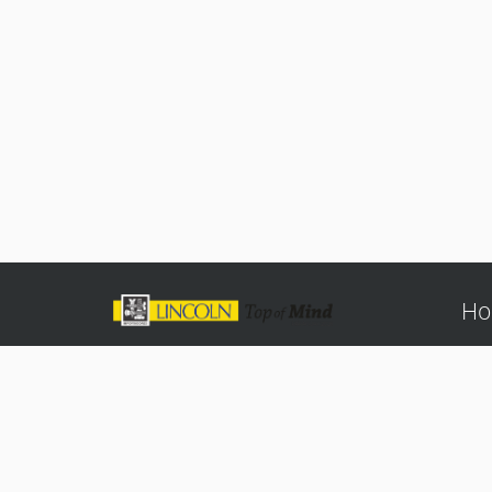
Ho
Preguntas
Lune
Términos y Condiciones
07:3
Tienda Tramontina
Sáb
Contacta con nosotros
07:3