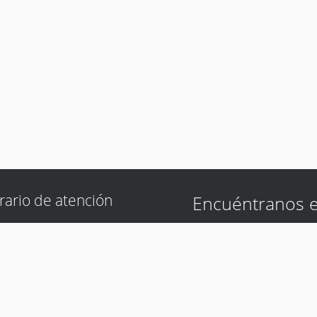
rario de atención
Encuéntranos 
s a Viernes
Ruta General Aquino e/ Fe
Gonzalez Tape Tuja km11,5
0 a 17:00 hs.
a la entrada de la Aviació
ado
Central
,
Paraguay
0 a 12:00 hs.
Teléfono
:
0981 440 047