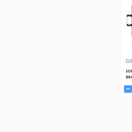
G9
SOP
BR