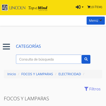
(0 ÍTEM)
Menú
Inicio
Marcas
CATEGORÍAS
Preguntas
Términos y Condiciones
Tienda Tramontina
Inicio
/
FOCOS Y LAMPARAS
/
ELECTRICIDAD
/
Contacta con nosotros
Filtros
(152)
ACCESORIOS
CINTAS AISLADORAS
(35)
FOCOS Y LAMPARAS
DUCHAS Y GRIFOS
(32)