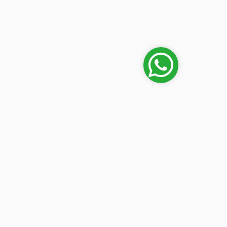
Mi cuenta
en
Iniciar sesión
lipe
 (frente
n) Luque