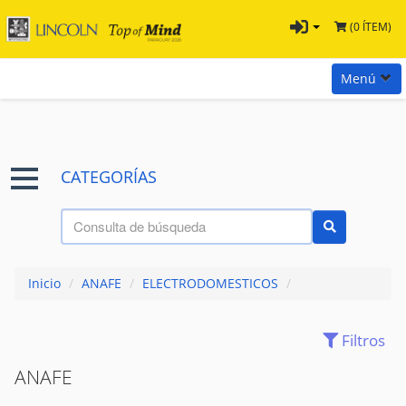
(0 ÍTEM)
Menú
Inicio
Marcas
CATEGORÍAS
Preguntas
Términos y Condiciones
Tienda Tramontina
Inicio
/
ANAFE
/
ELECTRODOMESTICOS
/
Contacta con nosotros
Filtros
ACCESORIOS
(7)
ANAFE
(9)
ANAFE
ASPIRADORAS
(21)