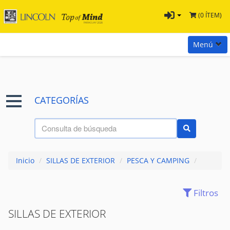
(0 ÍTEM)
Menú
Inicio
Marcas
CATEGORÍAS
Preguntas
Términos y Condiciones
Tienda Tramontina
Inicio
/
SILLAS DE EXTERIOR
/
PESCA Y CAMPING
/
Contacta con nosotros
Filtros
(98)
ACCESORIOS
SILLAS DE EXTERIOR
(0)
CAMPING
CARPAS Y TOLDOS
(39)