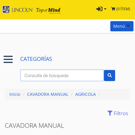
(0 ÍTEM)
Menú
Inicio
Marcas
CATEGORÍAS
Preguntas
Términos y Condiciones
Tienda Tramontina
Inicio
/
CAVADORA MANUAL
/
AGRICOLA
/
Contacta con nosotros
Filtros
AZADAS
(34)
CAVADORA MANUAL
(8)
CAVADORA MANUAL
FUMIGADORES
(11)