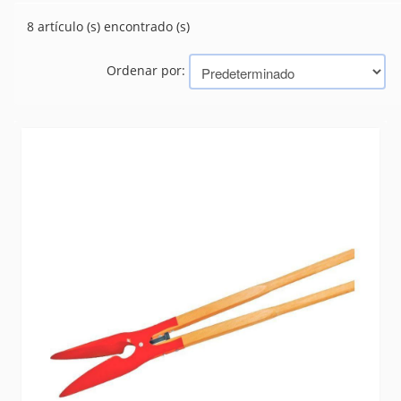
HACHA
(14)
8 artículo (s) encontrado (s)
LIMAS
(99)
MACHETE
(66)
Ordenar por:
RASTRILLOS Y HORQUILLA
(16)
TEJIDO Y MALLA
(0)
TRITURADORES
(19)
VARIOS
(70)
Marcas
TRAMONTINA (BAZAR, HERRAMIENTAS, ELECTRICIDAD)
BELLOTA