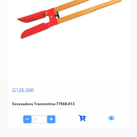
G126.000
Excavadora Tramontina 77568-813