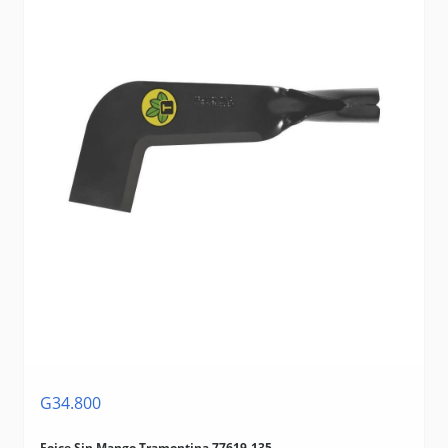
G34.800
Foice Sin Mango Tramontina 77619-135