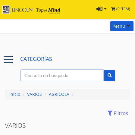
(0 ÍTEM)
Menú
Inicio
Marcas
CATEGORÍAS
Preguntas
Términos y Condiciones
Tienda Tramontina
Inicio
/
VARIOS
/
AGRICOLA
/
Contacta con nosotros
Filtros
(34)
AZADAS
VARIOS
(8)
CAVADORA MANUAL
(11)
FUMIGADORES