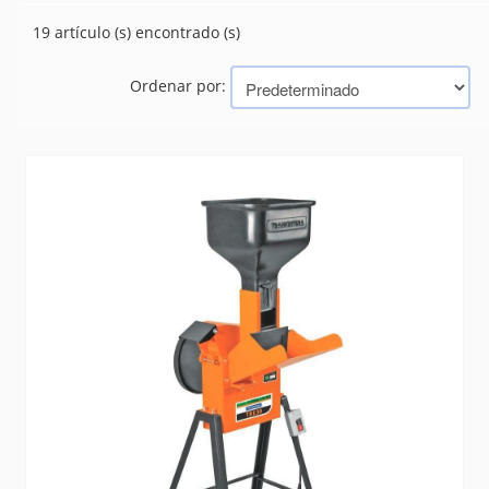
HACHA
(14)
19 artículo (s) encontrado (s)
LIMAS
(99)
MACHETE
(66)
Ordenar por:
RASTRILLOS Y HORQUILLA
(16)
TEJIDO Y MALLA
(0)
TRITURADORES
(19)
VARIOS
(70)
Marcas
TRAMONTINA (BAZAR, HERRAMIENTAS, ELECTRICIDAD)
CID