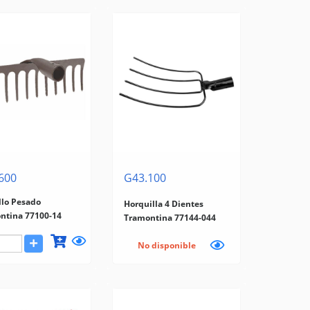
600
G43.100
llo Pesado
Horquilla 4 Dientes
ntina 77100-14
Tramontina 77144-044
No disponible