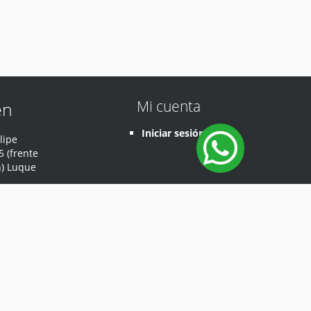
Mi cuenta
en
Iniciar sesión
lipe
 (frente
n) Luque
Desarrollado por
Sodep