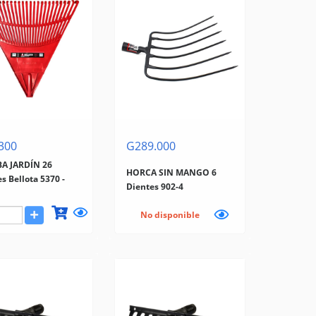
300
G289.000
A JARDÍN 26
HORCA SIN MANGO 6
s Bellota 5370 -
Dientes 902-4
No disponible