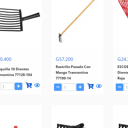
0.400
G57.200
G24.
Rastrillo Pesado Con
ESCOB
quilla 10 Dientes
Mango Tramontina
Diente
montina 77128-104
77100-14
Roja