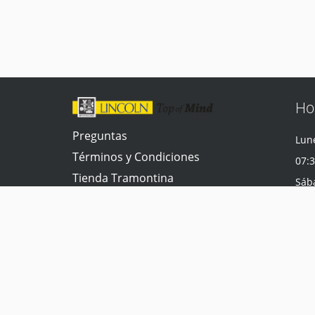
Ho
Preguntas
Lune
Términos y Condiciones
07:3
Tienda Tramontina
Sáb
Contacta con nosotros
07:3