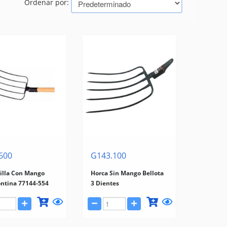
Ordenar por:
600
G143.100
illa Con Mango
Horca Sin Mango Bellota
ntina 77144-554
3 Dientes