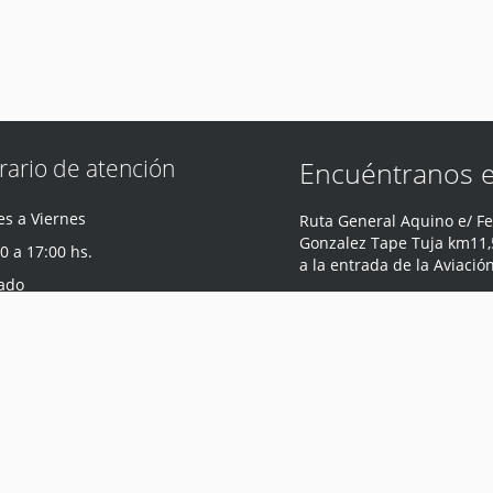
rario de atención
Encuéntranos 
s a Viernes
Ruta General Aquino e/ Fe
Gonzalez Tape Tuja km11,5
0 a 17:00 hs.
a la entrada de la Aviació
ado
Central
,
Paraguay
0 a 12:00 hs.
Teléfono
:
0981 440 047