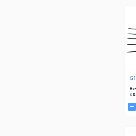
G1
Hor
4 D