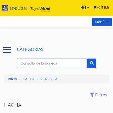
(0 ÍTEM)
Menú
Inicio
Marcas
CATEGORÍAS
Preguntas
Términos y Condiciones
Tienda Tramontina
Inicio
/
HACHA
/
AGRICOLA
/
Contacta con nosotros
Filtros
(34)
AZADAS
CAVADORA MANUAL
(8)
HACHA
FUMIGADORES
(11)