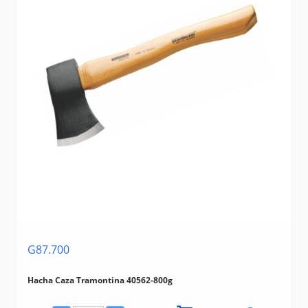
G87.700
Hacha Caza Tramontina 40562-800g