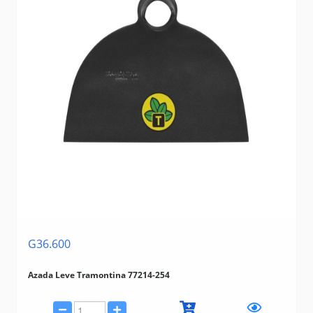
G36.600
Azada Leve Tramontina 77214-254