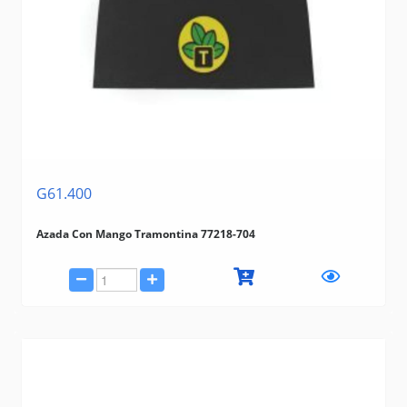
G61.400
Azada Con Mango Tramontina 77218-704