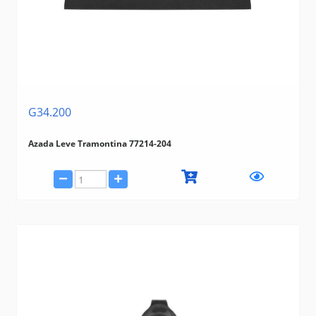
G34.200
Azada Leve Tramontina 77214-204