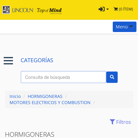
(0 ÍTEM)
Menú
Inicio
Marcas
CATEGORÍAS
Preguntas
Términos y Condiciones
Tienda Tramontina
Inicio
/
HORMIGONERAS
/
Contacta con nosotros
MOTORES ELECTRICOS Y COMBUSTION
/
Filtros
ARRANCADORES
(5)
BOMBAS DE AGUA
(16)
HORMIGONERAS