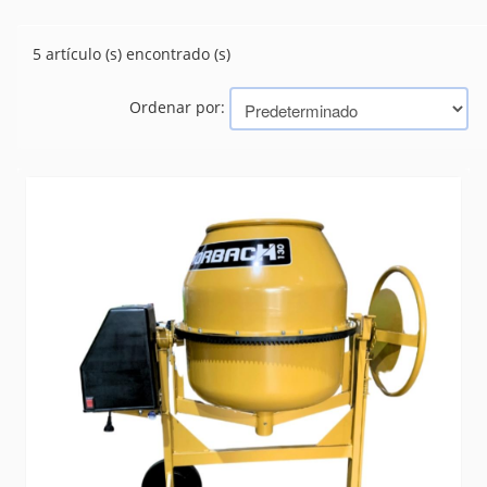
GENERADORES
(10)
HORMIGONERAS
(5)
5 artículo (s) encontrado (s)
MOTORES
(2)
MOTOROES ELECTRICOS Y COMBUSTION
(0)
Ordenar por:
Marcas
HORBACH
ANSA
CID