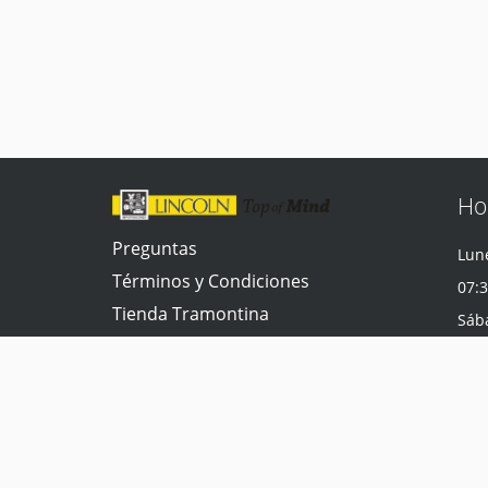
Ho
Preguntas
Lune
Términos y Condiciones
07:3
Tienda Tramontina
Sáb
Contacta con nosotros
07:3