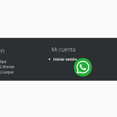
Mi cuenta
en
Iniciar sesión
lipe
 (frente
n) Luque