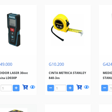
49.000
G10.200
G424
DIDOR LASER 30mt
CINTA METRICA STANLEY
MEDI
ita LD030P
840-3m
STAN