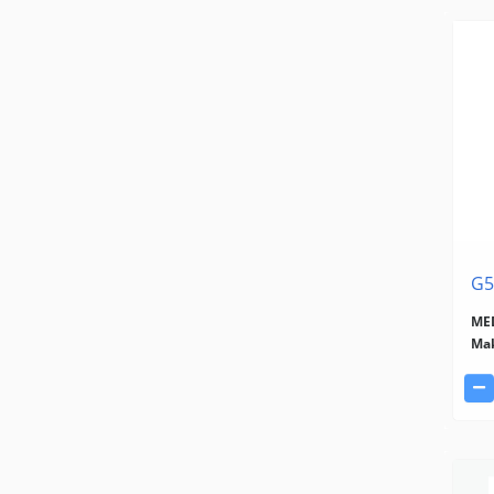
G5
ME
Mak