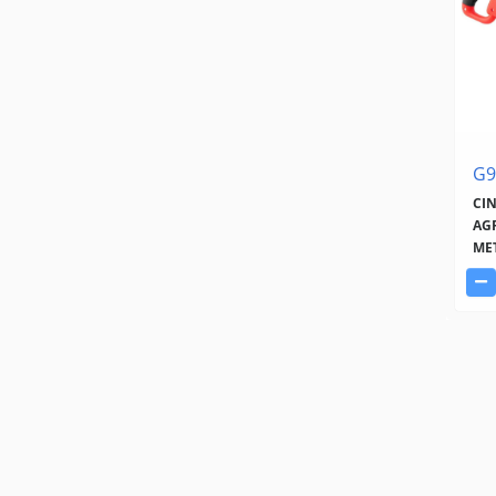
G9
CI
AG
ME