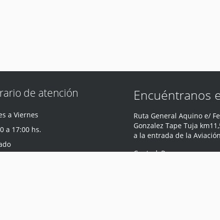
rario de atención
Encuéntranos 
s a Viernes
Ruta General Aquino e/ Fe
Gonzalez Tape Tuja km11,5
0 a 17:00 hs.
a la entrada de la Aviació
ado
Central
,
Paraguay
0 a 12:00 hs.
Teléfono
:
0981 440 047