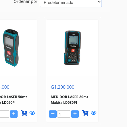
Ordenar por:
.000
G1.290.000
OR LASER 50mt
MEDIDOR LASER 80mt
a LD050P
Makita LD080PI