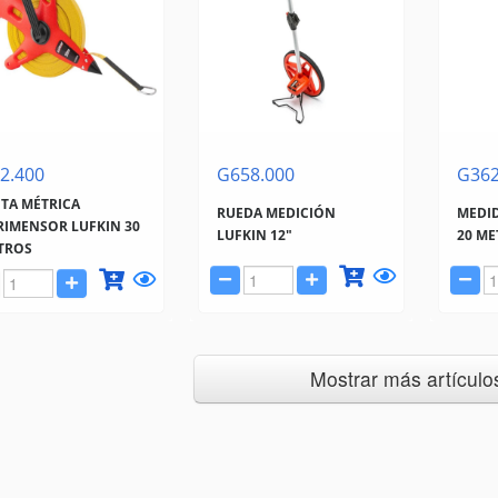
2.400
G658.000
G362
NTA MÉTRICA
RUEDA MEDICIÓN
MEDID
RIMENSOR LUFKIN 30
LUFKIN 12"
20 M
TROS
Mostrar más artículos